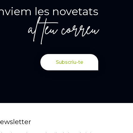
nviem les novetats
al teu correu
Subscriu-te
ewsletter