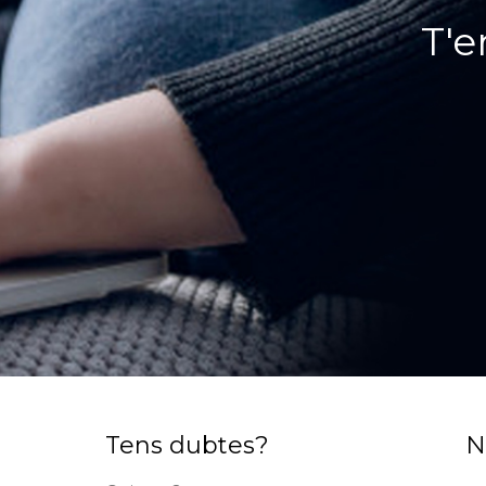
T'e
Tens dubtes?
N