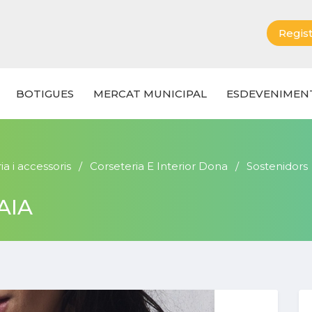
Regist
BOTIGUES
MERCAT MUNICIPAL
ESDEVENIMEN
a i accessoris
Corseteria E Interior Dona
Sostenidors
AIA