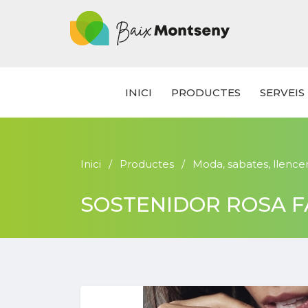
INICI
PRODUCTES
SERVEIS
Inici
Productes
Moda, sabates, llenceri
SOSTENIDOR ROSA F