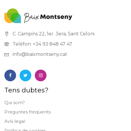
C. Campins 22, 1er. 3era, Sant Celoni
Telèfon: +34 93 848 47 47
info@baixmontseny.cat
Tens dubtes?
Qui som?
Preguntes freqüents
Avís legal
Política de cookies