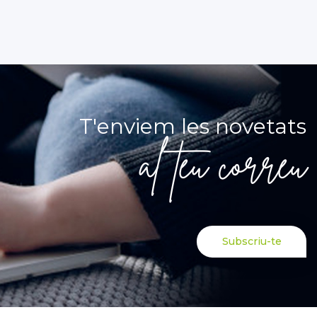
T'enviem les novetats
al teu correu
Subscriu-te