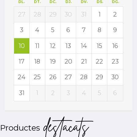
DL.
DT.
DC.
DJ.
DV.
DS.
DG.
27
28
29
30
31
1
2
3
4
5
6
7
8
9
10
11
12
13
14
15
16
17
18
19
20
21
22
23
24
25
26
27
28
29
30
31
1
2
3
4
5
6
destacats
Productes