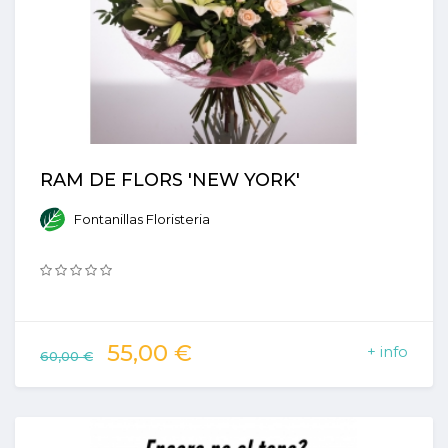
RAM DE FLORS 'NEW YORK'
Fontanillas Floristeria
55,00 €
+ info
60,00 €