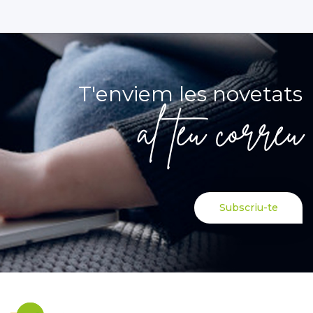
T'enviem les novetats
al teu correu
Subscriu-te