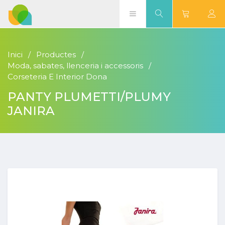
Inici
Productes
Moda, sabates, llenceria i accessoris
Corseteria E Interior Dona
PANTY PLUMETTI/PLUMY
JANIRA