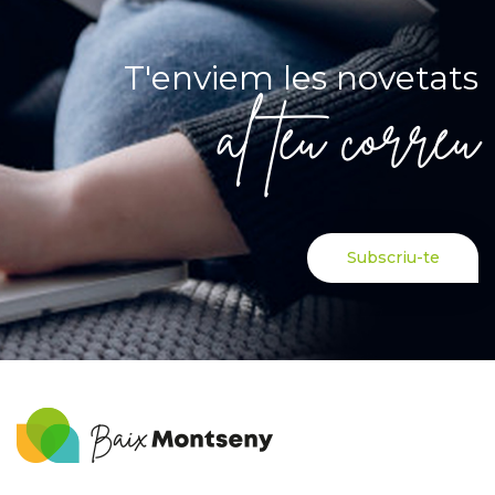
T'enviem les novetats
al teu correu
Subscriu-te