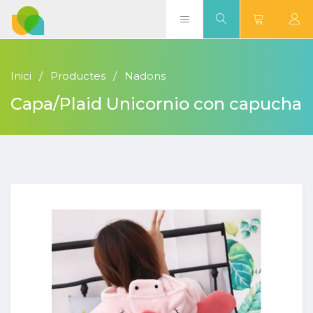
Inici
Productes
Nadons
Capa/Plaid Unicornio con capucha