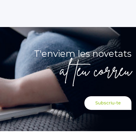
T'enviem les novetats
al teu correu
Subscriu-te