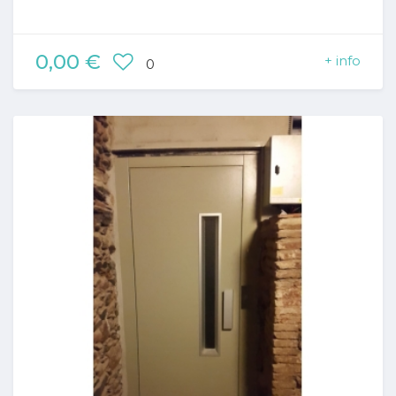
0,00 €
+ info
0