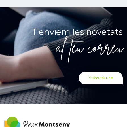
T'enviem les novetats
al teu correu
Subscriu-te