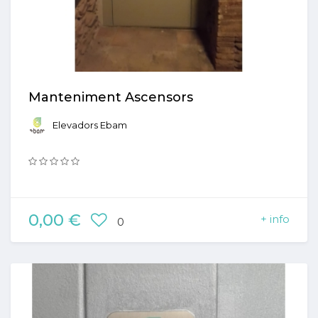
Manteniment Ascensors
Elevadors Ebam
0,00 €
+ info
0