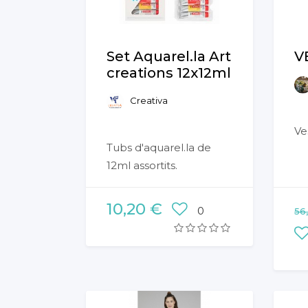
Set Aquarel.la Art
V
creations 12x12ml
Creativa
Ves
Tubs d'aquarel.la de
12ml assortits.
10,20 €
0
56