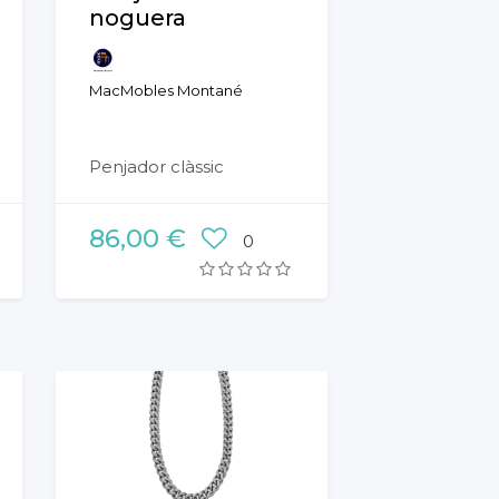
noguera
MacMobles Montané
Penjador clàssic
86,00 €
0