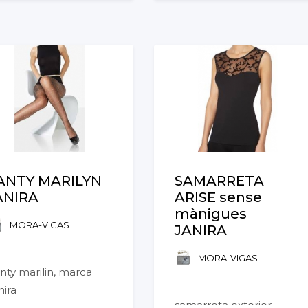
ANTY MARILYN
SAMARRETA
ANIRA
ARISE sense
mànigues
MORA-VIGAS
JANIRA
MORA-VIGAS
nty marilin, marca
nira
samarreta exterior,