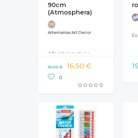
90cm
r
(Atmosphera)
Artemanías Art Decor
Ex
Alfombra motivos
tribales sobre blanco y
16,50 €
1
18,00 €
negro, reverso de
viscosa con flecos,
0
90cm diametro.