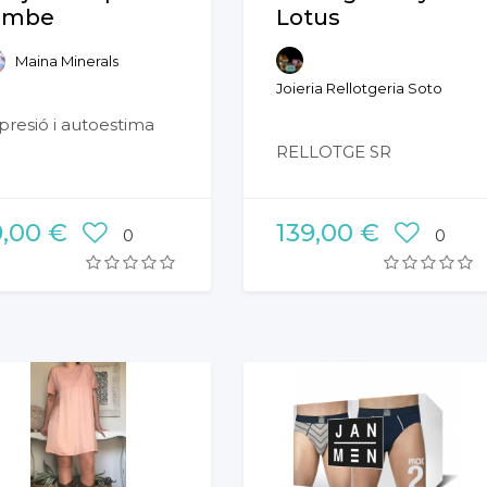
ombe
Lotus
Maina Minerals
Joieria Rellotgeria Soto
presió i autoestima
RELLOTGE SR
9,00 €
139,00 €
0
0