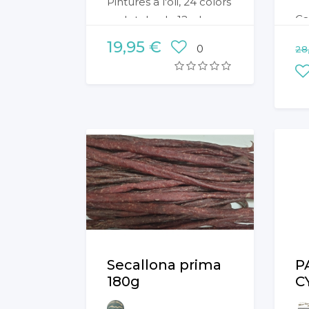
Pintures a l'oli, 24 colors
Ca
amb tubs de 12ml.
co
19,95 €
0
28
se
cá
10
bo
a 
Ta
1,
co
ab
Co
Secallona prima
P
180g
C