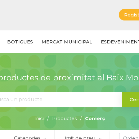
Regist
BOTIGUES
MERCAT MUNICIPAL
ESDEVENIMEN
roductes de proximitat al Baix M
Cer
Inici
Productes
Comerç
Categories
Limit de preu
Orden