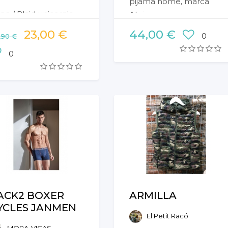
pijama home, marca
pa / Plaid unicornio
Alpina
n capucha. Tejido
23,00 €
44,00 €
0
,90 €
dalina, muy suave y
lida. Composición:
0
0% Poliéster. Tiene un
tón clic de corchete
la altura del cuello.
lla única: Anchura
90 cm
mpletamente
ierto. Altura: 0,75 cm.
lor aguamarina.
ACK2 BOXER
ARMILLA
YCLES JANMEN
El Petit Racó