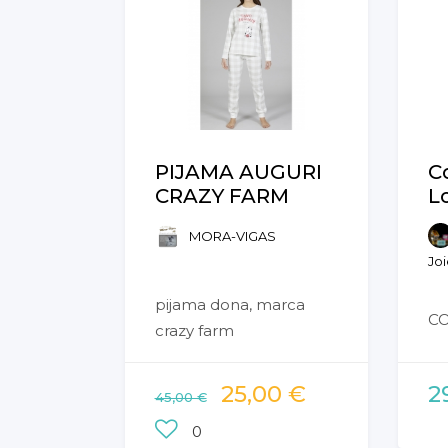
PIJAMA AUGURI
C
CRAZY FARM
L
MORA-VIGAS
Joi
pijama dona, marca
CO
crazy farm
25,00 €
2
45,00 €
0