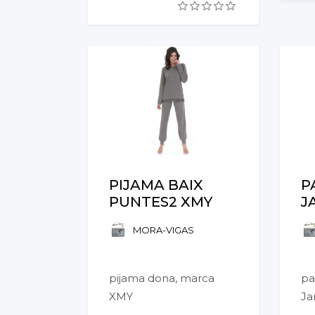
PIJAMA BAIX
P
PUNTES2 XMY
J
MORA-VIGAS
pijama dona, marca
pa
XMY
Ja