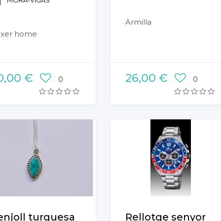
MORA-VIGAS
Armilla
xer home
0,00 €
26,00 €
0
0
enjoll turquesa
Rellotge senyor