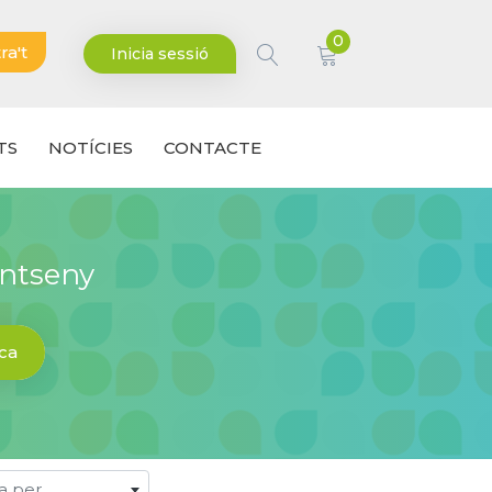
0
ra't
Inicia sessió
TS
NOTÍCIES
CONTACTE
ontseny
ca
a per