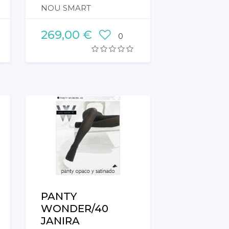
NOU SMART
SENYOR
269,00 €
0
ACER INOXIDABLE
PANTY
WONDER/40
JANIRA