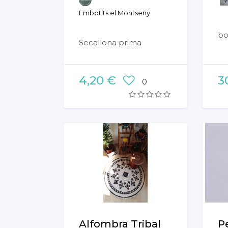
Embotits el Montseny
bo
Secallona prima
4,20 €
3
0
Alfombra Tribal
P