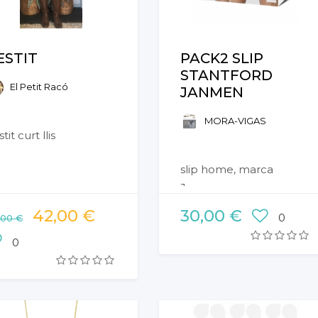
ESTIT
PACK2 SLIP
STANTFORD
El Petit Racó
JANMEN
MORA-VIGAS
tit curt llis
slip home, marca
Janmen
42,00 €
30,00 €
0
,00 €
0