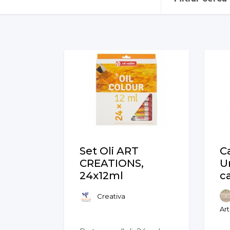
Set Oli ART
C
CREATIONS,
U
24x12ml
c
Creativa
Ar