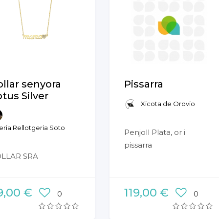
ollar senyora
Pissarra
otus Silver
Xicota de Orovio
eria Rellotgeria Soto
Penjoll Plata, or i
pissarra
LLAR SRA
9,00 €
119,00 €
0
0