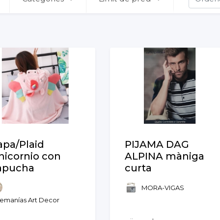
apa/Plaid
PIJAMA DAG
nicornio con
ALPINA màniga
apucha
curta
MORA-VIGAS
temanías Art Decor