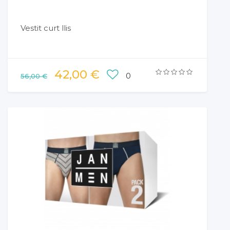
Vestit curt llis
42,00 €
0
56,00 €