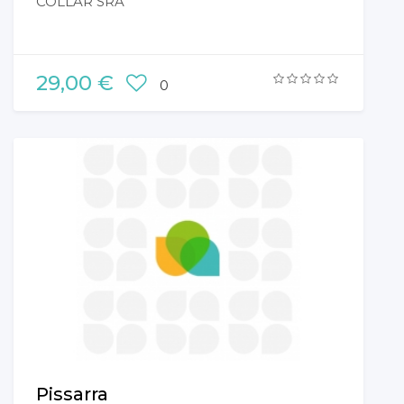
COLLAR SRA
29,00 €
0
Pissarra