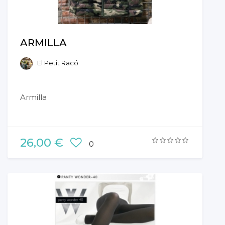
ARMILLA
El Petit Racó
Armilla
26,00 €
0