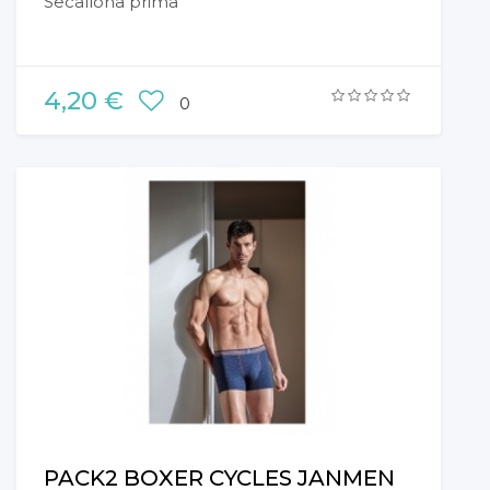
Secallona prima
4,20 €
0
PACK2 BOXER CYCLES JANMEN