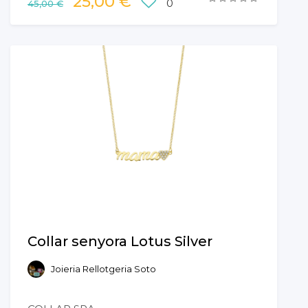
25,00 €
0
45,00 €
Collar senyora Lotus Silver
Joieria Rellotgeria Soto