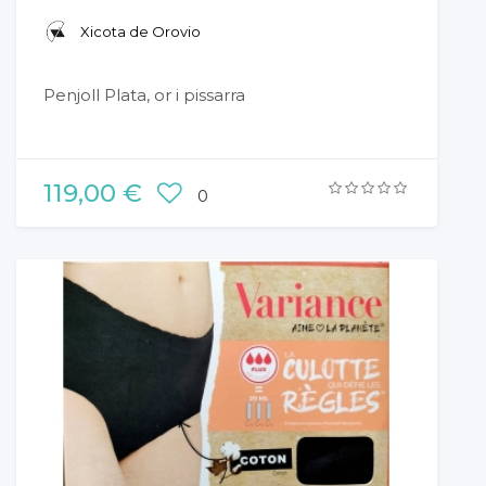
Xicota de Orovio
Penjoll Plata, or i pissarra
119,00 €
0