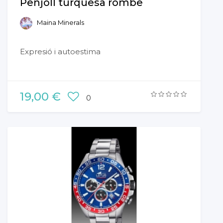
Penjoll turquesa rombe
Maina Minerals
Expresió i autoestima
19,00 €
0