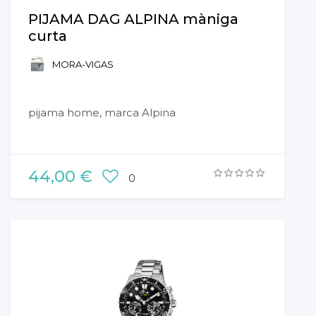
PIJAMA DAG ALPINA màniga
curta
MORA-VIGAS
pijama home, marca Alpina
44,00 €
0