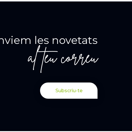
nviem les novetats
al teu correu
Subscriu-te