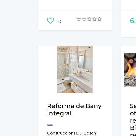
Di
6
0
Reforma de Bany
S
Integral
of
r
B
Construccions E.J. Bosch
pè