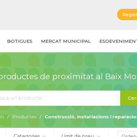
Regist
BOTIGUES
MERCAT MUNICIPAL
ESDEVENIMEN
roductes de proximitat al Baix M
Cer
ici
Productes
Construcció, instal·lacions i reparaci
Categories
Limit de preu
Orden