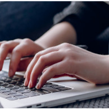
mereix un bon estudi
que aportir les millors
sensacions i vivències.