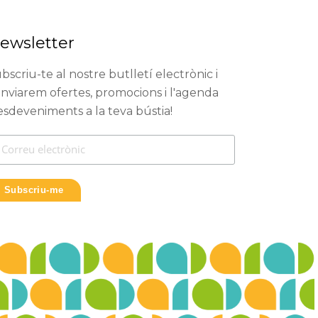
ewsletter
bscriu-te al nostre butlletí electrònic i
enviarem ofertes, promocions i l'agenda
esdeveniments a la teva bústia!