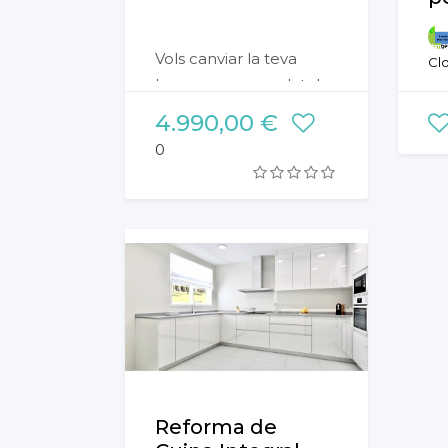
Vols canviar la teva
Cl
banyera per un plat de
Es
dutxa? Vols renovar la
4.990,00 €
imatge del bany? Una
0
nova distrbució o canvi
tè
d'elements et farà
re
sentir més còmode en
Bi
el teu dia a dia. Trobem
pè
solucions per millorar la
imatge i practicisitat del
teu bany.
Et
In
-
C
– F
Reforma de