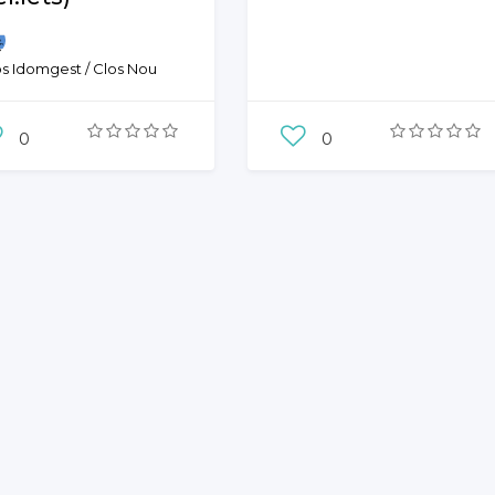
os Idomgest / Clos Nou
pai
0
0
Servei
cnic oficial Energies
novables –
omassa (llenya-
l.lets)
Froling
–
a –
Piazzetta
–
victa
aminetti
Montegrappa
aro, altres ...