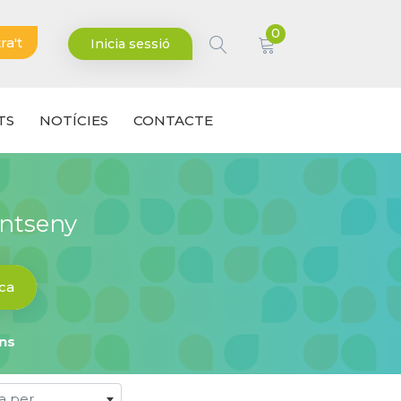
0
ra't
Inicia sessió
TS
NOTÍCIES
CONTACTE
ontseny
ca
ons
a per