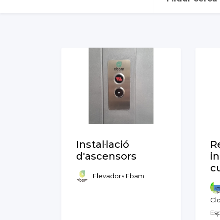
Instal·lació
R
d'ascensors
i
c
Elevadors Ebam
Cl
Es