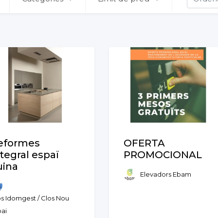
eformes
OFERTA
ntegral espaï
PROMOCIONAL
uina
Elevadors Ebam
os Idomgest / Clos Nou
pai