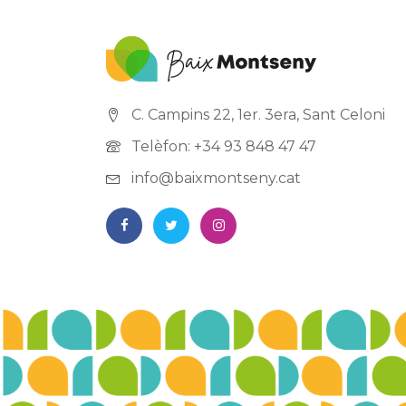
C. Campins 22, 1er. 3era, Sant Celoni
Telèfon: +34 93 848 47 47
info@baixmontseny.cat