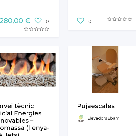
ssenys espaïs cuina
.280,00 €
0
0
ervei tècnic
Pujaescales
icial Energies
Elevadors Ebam
enovables –
iomassa (llenya-
l.lets)