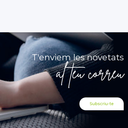
T'enviem les novetats
al teu correu
Subscriu-te