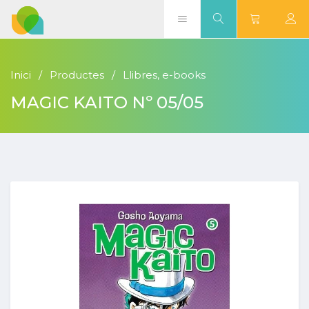
Inici
Productes
Llibres, e-books
MAGIC KAITO Nº 05/05