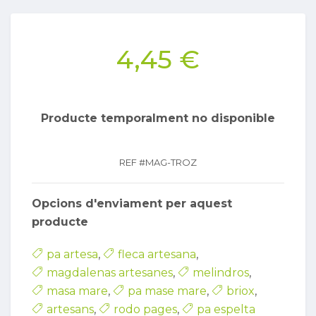
4,45 €
Producte temporalment no disponible
REF #
MAG-TROZ
Opcions d'enviament per aquest
producte
pa artesa
,
fleca artesana
,
magdalenas artesanes
,
melindros
,
masa mare
,
pa mase mare
,
briox
,
artesans
,
rodo pages
,
pa espelta