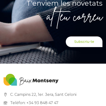
T'enviem les novetats
al teu correu
Subscriu-te
C. Campins 22, 1er. 3era, Sant Celoni
Telèfon: +34 93 848 47 47