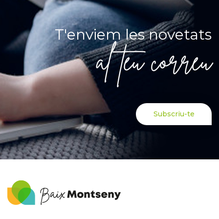
T'enviem les novetats
al teu correu
Subscriu-te