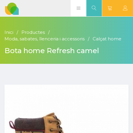
Inici
Productes
Moda, sabates, llenceria i accessoris
Calçat home
Bota home Refresh camel