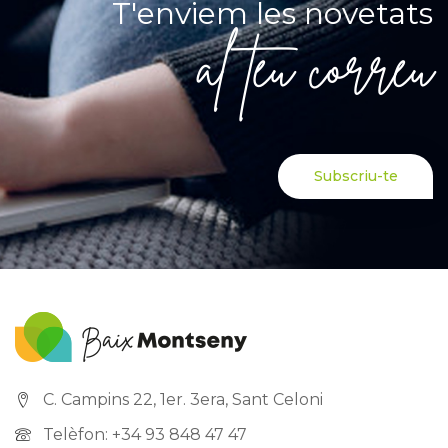
T'enviem les novetats
al teu correu
Subscriu-te
C. Campins 22, 1er. 3era, Sant Celoni
Telèfon: +34 93 848 47 47