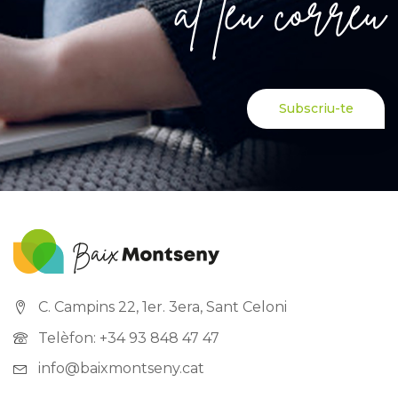
al teu correu
Subscriu-te
C. Campins 22, 1er. 3era, Sant Celoni
Telèfon: +34 93 848 47 47
info@baixmontseny.cat