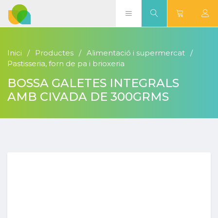
Inici
Productes
Alimentació i supermercat
Pastisseria, forn de pa i brioxeria
BOSSA GALETES INTEGRALS
AMB CIVADA DE 300GRMS