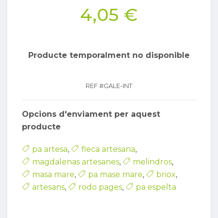
4,05 €
Producte temporalment no disponible
REF #
GALE-INT
Opcions d'enviament per aquest
producte
pa artesa
,
fleca artesana
,
magdalenas artesanes
,
melindros
,
masa mare
,
pa mase mare
,
briox
,
artesans
,
rodo pages
,
pa espelta