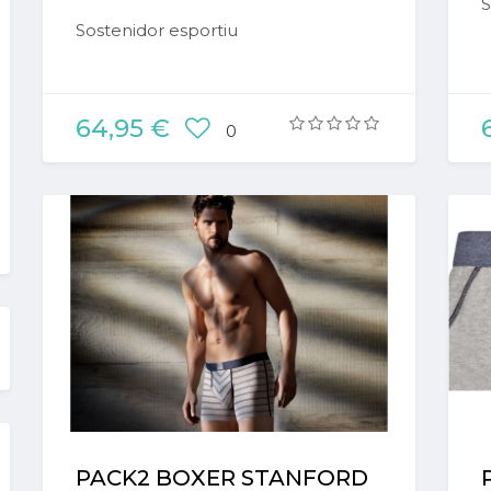
S
Sostenidor esportiu
64,95 €
0
PACK2 BOXER STANFORD