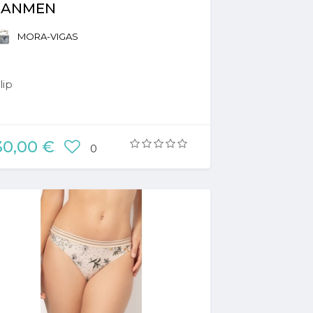
JANMEN
MORA-VIGAS
lip
30,00 €
0